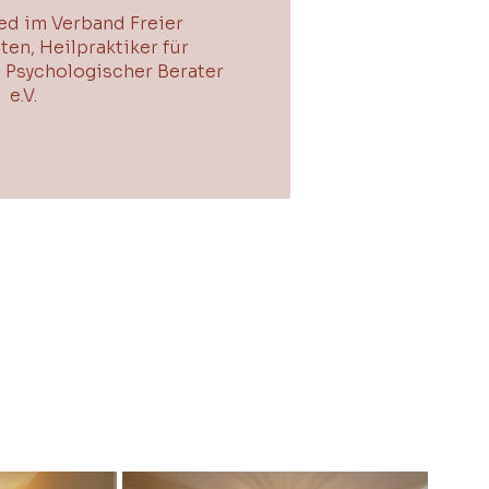
ed im Verband Freier
en, Heilpraktiker für
 Psychologischer Berater
e.V.