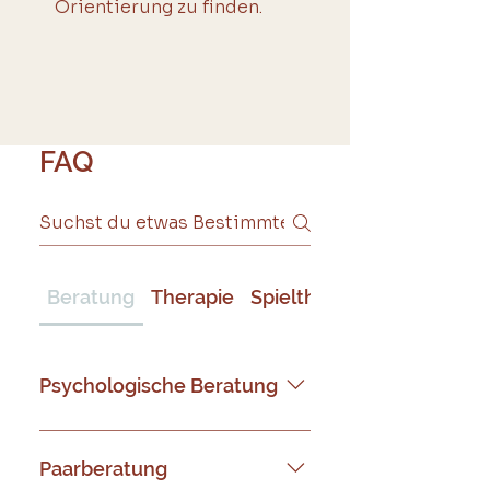
Orientierung zu finden.
FAQ
Beratung
Therapie
Spieltherapie
Psychologische Beratung
Bei der psychologischen
Beratung und aktuellen Krisen
Paarberatung
bleiben wir während der